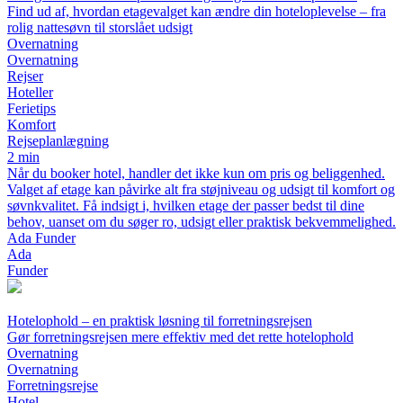
Find ud af, hvordan etagevalget kan ændre din hoteloplevelse – fra
rolig nattesøvn til storslået udsigt
Overnatning
Overnatning
Rejser
Hoteller
Ferietips
Komfort
Rejseplanlægning
2 min
Når du booker hotel, handler det ikke kun om pris og beliggenhed.
Valget af etage kan påvirke alt fra støjniveau og udsigt til komfort og
søvnkvalitet. Få indsigt i, hvilken etage der passer bedst til dine
behov, uanset om du søger ro, udsigt eller praktisk bekvemmelighed.
Ada Funder
Ada
Funder
Hotelophold – en praktisk løsning til forretningsrejsen
Gør forretningsrejsen mere effektiv med det rette hotelophold
Overnatning
Overnatning
Forretningsrejse
Hotel