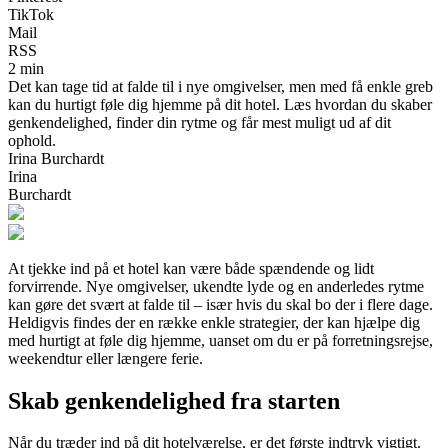
TikTok
Mail
RSS
2 min
Det kan tage tid at falde til i nye omgivelser, men med få enkle greb
kan du hurtigt føle dig hjemme på dit hotel. Læs hvordan du skaber
genkendelighed, finder din rytme og får mest muligt ud af dit
ophold.
Irina Burchardt
Irina
Burchardt
At tjekke ind på et hotel kan være både spændende og lidt
forvirrende. Nye omgivelser, ukendte lyde og en anderledes rytme
kan gøre det svært at falde til – især hvis du skal bo der i flere dage.
Heldigvis findes der en række enkle strategier, der kan hjælpe dig
med hurtigt at føle dig hjemme, uanset om du er på forretningsrejse,
weekendtur eller længere ferie.
Skab genkendelighed fra starten
Når du træder ind på dit hotelværelse, er det første indtryk vigtigt.