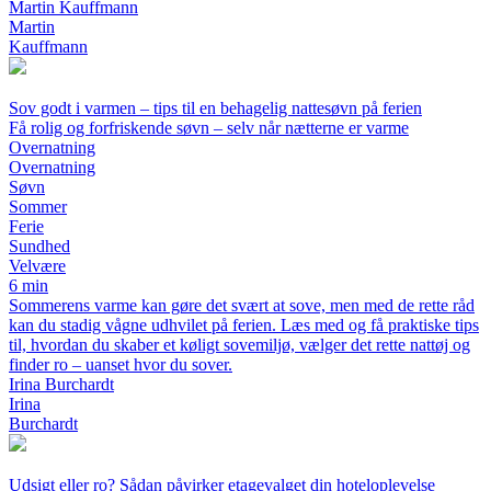
Martin Kauffmann
Martin
Kauffmann
Sov godt i varmen – tips til en behagelig nattesøvn på ferien
Få rolig og forfriskende søvn – selv når nætterne er varme
Overnatning
Overnatning
Søvn
Sommer
Ferie
Sundhed
Velvære
6 min
Sommerens varme kan gøre det svært at sove, men med de rette råd
kan du stadig vågne udhvilet på ferien. Læs med og få praktiske tips
til, hvordan du skaber et køligt sovemiljø, vælger det rette nattøj og
finder ro – uanset hvor du sover.
Irina Burchardt
Irina
Burchardt
Udsigt eller ro? Sådan påvirker etagevalget din hoteloplevelse