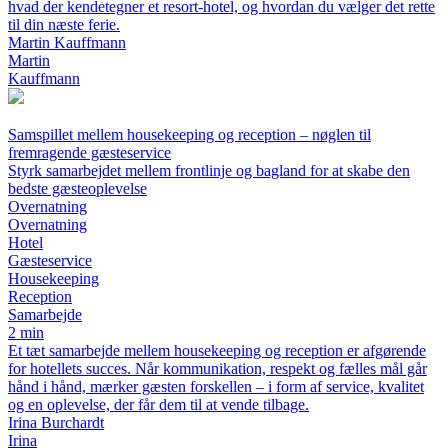
hvad der kendetegner et resort-hotel, og hvordan du vælger det rette
til din næste ferie.
Martin Kauffmann
Martin
Kauffmann
Samspillet mellem housekeeping og reception – nøglen til
fremragende gæsteservice
Styrk samarbejdet mellem frontlinje og bagland for at skabe den
bedste gæsteoplevelse
Overnatning
Overnatning
Hotel
Gæsteservice
Housekeeping
Reception
Samarbejde
2 min
Et tæt samarbejde mellem housekeeping og reception er afgørende
for hotellets succes. Når kommunikation, respekt og fælles mål går
hånd i hånd, mærker gæsten forskellen – i form af service, kvalitet
og en oplevelse, der får dem til at vende tilbage.
Irina Burchardt
Irina