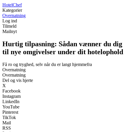
Hotel
Chef
Kategorier
Overnatning
Log ind
Tilmeld
Mailnyt
Hurtig tilpasning: Sådan vænner du dig
til nye omgivelser under dit hotelophold
Få ro og tryghed, selv når du er langt hjemmefra
Overnatning
Overnatning
Del og vis hjerte
X
Facebook
Instagram
LinkedIn
YouTube
Pinterest
TikTok
Mail
RSS