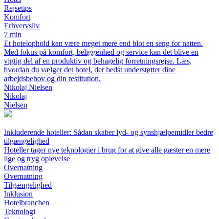
Rejsetips
Komfort
Erhvervsliv
7 min
Et hotelophold kan være meget mere end blot en seng for natten.
Med fokus på komfort, beliggenhed og service kan det blive en
vigtig del af en produktiv og behagelig forretningsrejse. Læs,
hvordan du vælger det hotel, der bedst understøtter dine
arbejdsbehov og din restitution.
Nikolaj Nielsen
Nikolaj
Nielsen
Inkluderende hoteller: Sådan skaber lyd- og synshjælpemidler bedre
tilgængelighed
Hoteller tager nye teknologier i brug for at give alle gæster en mere
lige og tryg oplevelse
Overnatning
Overnatning
Tilgængelighed
Inklusion
Hotelbranchen
Teknologi