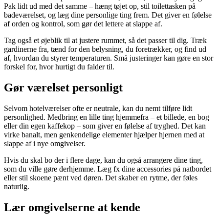
Pak lidt ud med det samme – hæng tøjet op, stil toilettasken på
badeværelset, og læg dine personlige ting frem. Det giver en følelse
af orden og kontrol, som gør det lettere at slappe af.
Tag også et øjeblik til at justere rummet, så det passer til dig. Træk
gardinerne fra, tænd for den belysning, du foretrækker, og find ud
af, hvordan du styrer temperaturen. Små justeringer kan gøre en stor
forskel for, hvor hurtigt du falder til.
Gør værelset personligt
Selvom hotelværelser ofte er neutrale, kan du nemt tilføre lidt
personlighed. Medbring en lille ting hjemmefra – et billede, en bog
eller din egen kaffekop – som giver en følelse af tryghed. Det kan
virke banalt, men genkendelige elementer hjælper hjernen med at
slappe af i nye omgivelser.
Hvis du skal bo der i flere dage, kan du også arrangere dine ting,
som du ville gøre derhjemme. Læg fx dine accessories på natbordet
eller stil skoene pænt ved døren. Det skaber en rytme, der føles
naturlig.
Lær omgivelserne at kende