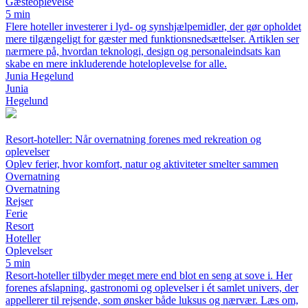
Gæsteoplevelse
5 min
Flere hoteller investerer i lyd- og synshjælpemidler, der gør opholdet
mere tilgængeligt for gæster med funktionsnedsættelser. Artiklen ser
nærmere på, hvordan teknologi, design og personaleindsats kan
skabe en mere inkluderende hoteloplevelse for alle.
Junia Hegelund
Junia
Hegelund
Resort-hoteller: Når overnatning forenes med rekreation og
oplevelser
Oplev ferier, hvor komfort, natur og aktiviteter smelter sammen
Overnatning
Overnatning
Rejser
Ferie
Resort
Hoteller
Oplevelser
5 min
Resort-hoteller tilbyder meget mere end blot en seng at sove i. Her
forenes afslapning, gastronomi og oplevelser i ét samlet univers, der
appellerer til rejsende, som ønsker både luksus og nærvær. Læs om,