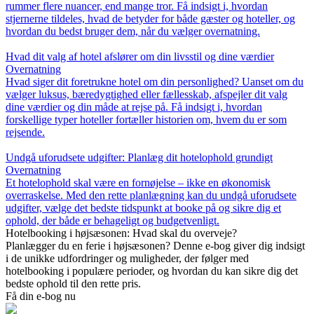
rummer flere nuancer, end mange tror. Få indsigt i, hvordan
stjernerne tildeles, hvad de betyder for både gæster og hoteller, og
hvordan du bedst bruger dem, når du vælger overnatning.
Hvad dit valg af hotel afslører om din livsstil og dine værdier
Overnatning
Hvad siger dit foretrukne hotel om din personlighed? Uanset om du
vælger luksus, bæredygtighed eller fællesskab, afspejler dit valg
dine værdier og din måde at rejse på. Få indsigt i, hvordan
forskellige typer hoteller fortæller historien om, hvem du er som
rejsende.
Undgå uforudsete udgifter: Planlæg dit hotelophold grundigt
Overnatning
Et hotelophold skal være en fornøjelse – ikke en økonomisk
overraskelse. Med den rette planlægning kan du undgå uforudsete
udgifter, vælge det bedste tidspunkt at booke på og sikre dig et
ophold, der både er behageligt og budgetvenligt.
Hotelbooking i højsæsonen: Hvad skal du overveje?
Planlægger du en ferie i højsæsonen? Denne e-bog giver dig indsigt
i de unikke udfordringer og muligheder, der følger med
hotelbooking i populære perioder, og hvordan du kan sikre dig det
bedste ophold til den rette pris.
Få din e-bog nu