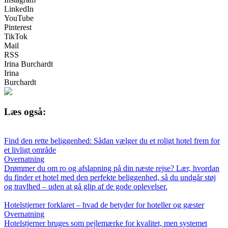
LinkedIn
YouTube
Pinterest
TikTok
Mail
RSS
Irina Burchardt
Irina
Burchardt
Læs også:
Find den rette beliggenhed: Sådan vælger du et roligt hotel frem for
et livligt område
Overnatning
Drømmer du om ro og afslapning på din næste rejse? Lær, hvordan
du finder et hotel med den perfekte beliggenhed, så du undgår støj
og travlhed – uden at gå glip af de gode oplevelser.
Hotelstjerner forklaret – hvad de betyder for hoteller og gæster
Overnatning
Hotelstjerner bruges som pejlemærke for kvalitet, men systemet