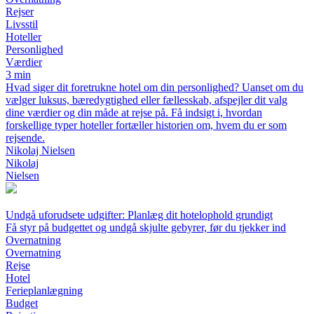
Rejser
Livsstil
Hoteller
Personlighed
Værdier
3 min
Hvad siger dit foretrukne hotel om din personlighed? Uanset om du
vælger luksus, bæredygtighed eller fællesskab, afspejler dit valg
dine værdier og din måde at rejse på. Få indsigt i, hvordan
forskellige typer hoteller fortæller historien om, hvem du er som
rejsende.
Nikolaj Nielsen
Nikolaj
Nielsen
Undgå uforudsete udgifter: Planlæg dit hotelophold grundigt
Få styr på budgettet og undgå skjulte gebyrer, før du tjekker ind
Overnatning
Overnatning
Rejse
Hotel
Ferieplanlægning
Budget