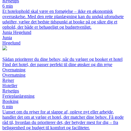
Rejsetips
6 min
Et hotelophold skal være en fornøjelse – ikke en økonomisk
overraskelse. Med den rette planlægning kan du undgå uforudsete
udgifter, vælge det bedste tidspunkt at booke på og sikre dig et
ophold, der både er behageligt og budgetvenligt.
Junia Hegelund
Junia
Hegelund
Sådan prioriterer du dine behov, når du vælger og booker et hotel
Find det hotel, der passer perfekt til dine ønsker og din rejse
Overnatning
Overnatning
Rejser
Hoteller
Rejsetips
Ferieplanlægning
Booking
6 min
Uanset om du rejser for at slappe af, opleve nyt eller arbejde,
handler det om at vælge et hotel, der matcher dine behov. Få gode
råd til, hvordan du prioriterer det, der betyder mest for dig – fra
beliggenhed og budget til komfort og faciliteter.