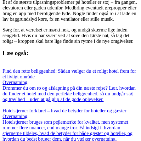
Et af de største tilpasningsproblemer på hoteller er støj – fra gangen,
elevatoren eller gaden udenfor. Medbring eventuelt ørepropper eller
brug en app med beroligende lyde. Nogle finder også ro i at lade en
lav baggrundslyd køre, fx en ventilator eller stille musik.
Sørg for, at værelset er mørkt nok, og undgå skærme lige inden
sengetid. Hvis du har svært ved at sove den første nat, så tag det
roligt – kroppen skal bare lige finde sin rytme i de nye omgivelser.
Læs også:
Find den rette beliggenhed: Sådan vælger du et roligt hotel frem for
et livligt område
Overnatning
Drømmer du om ro og afslapning på din næste rejse? Lær, hvordan
du finder et hotel med den perfekte beliggenhed, så du undgår støj
og travlhed – uden at gå glip af de gode oplevelser.
Hotelstjerner forklaret – hvad de betyder for hoteller og gæster
Overnatning
Hotelstjerner bruges som pejlemærke for kvalitet, men systemet
rummer flere nuancer, end mange tror. Få indsigt i, hvordan
stjernerne tildeles, hvad de betyder for både gæster og hoteller, og
hvordan du bedst bruger dem, når du vælger overnatning.