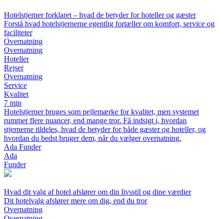
Hotelstjerner forklaret – hvad de betyder for hoteller og gæster
Forstå hvad hotelstjernerne egentlig fortæller om komfort, service og
faciliteter
Overnatning
Overnatning
Hoteller
Rejser
Overnatning
Service
Kvalitet
7 min
Hotelstjerner bruges som pejlemærke for kvalitet, men systemet
rummer flere nuancer, end mange tror. Få indsigt i, hvordan
stjernerne tildeles, hvad de betyder for både gæster og hoteller, og
hvordan du bedst bruger dem, når du vælger overnatning.
Ada Funder
Ada
Funder
Hvad dit valg af hotel afslører om din livsstil og dine værdier
Dit hotelvalg afslører mere om dig, end du tror
Overnatning
Overnatning