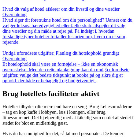
Hvad dit valg af hotel afslører om din livsstil og dine værdier
Overnatning
Hvad siger dit foretrukne hotel om din personlighed? Uanset om du
vælger luksus, bæredygtighed eller fællesskab, afspejler dit valg
dine værdier og din måde at rejse på. Få indsigt i, hvordan
forskellige typer hoteller fortæller historien om, hvem du er som
rejsende.
Undgå uforudsete udgifter: Planlæg dit hotelophold grundigt
Overnatning
Et hotelophold skal være en fornøjelse – ikke en økonomisk
overraskelse. Med den rette planlægning kan du undgå uforudsete
udgifter, vælge det bedste tidspunkt at booke på og sikre dig et
ophold, der både er behageligt og budgetvenligt.
Brug hotellets faciliteter aktivt
Hoteller tilbyder ofte mere end bare en seng. Brug fællesområderne
– tag en kop kaffe i lobbyen, læs i loungen, eller brug
fitnessrummet. Det hjælper dig med at føle dig som en del af stedet i
stedet for blot en midlertidig gæst.
Hvis du har mulighed for det, så tal med personalet. De kender