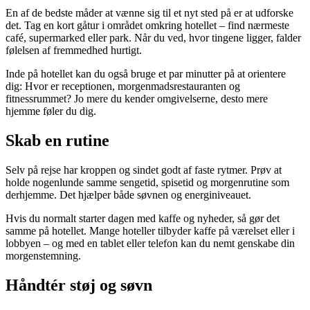
En af de bedste måder at vænne sig til et nyt sted på er at udforske
det. Tag en kort gåtur i området omkring hotellet – find nærmeste
café, supermarked eller park. Når du ved, hvor tingene ligger, falder
følelsen af fremmedhed hurtigt.
Inde på hotellet kan du også bruge et par minutter på at orientere
dig: Hvor er receptionen, morgenmadsrestauranten og
fitnessrummet? Jo mere du kender omgivelserne, desto mere
hjemme føler du dig.
Skab en rutine
Selv på rejse har kroppen og sindet godt af faste rytmer. Prøv at
holde nogenlunde samme sengetid, spisetid og morgenrutine som
derhjemme. Det hjælper både søvnen og energiniveauet.
Hvis du normalt starter dagen med kaffe og nyheder, så gør det
samme på hotellet. Mange hoteller tilbyder kaffe på værelset eller i
lobbyen – og med en tablet eller telefon kan du nemt genskabe din
morgenstemning.
Håndtér støj og søvn