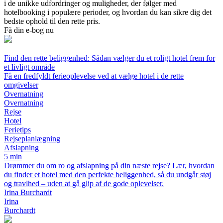
i de unikke udfordringer og muligheder, der følger med
hotelbooking i populære perioder, og hvordan du kan sikre dig det
bedste ophold til den rette pris.
Få din e-bog nu
Find den rette beliggenhed: Sådan vælger du et roligt hotel frem for
et livligt område
Få en fredfyldt ferieoplevelse ved at vælge hotel i de rette
omgivelser
Overnatning
Overnatning
Rejse
Hotel
Ferietips
Rejseplanlægning
Afslapning
5 min
Drømmer du om ro og afslapning på din næste rejse? Lær, hvordan
du finder et hotel med den perfekte beliggenhed, så du undgår støj
og travlhed – uden at gå glip af de gode oplevelser.
Irina Burchardt
Irina
Burchardt